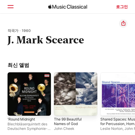
로그인
홈
작곡가 · 1960
J. Mark Scearce
둘러보기
검색
최신 앨범
'Round Midnight
The 99 Beautiful
Shared Spaces: Mus
Names of God
for Percussion, Horn
Blechbläserquintett des
Clarinet and Winds
Deutschen Symphonie-
John Cheek
Leslie Norton
,
John 
Orchesters Berlin
Beck
,
Lynn H. Beck
,