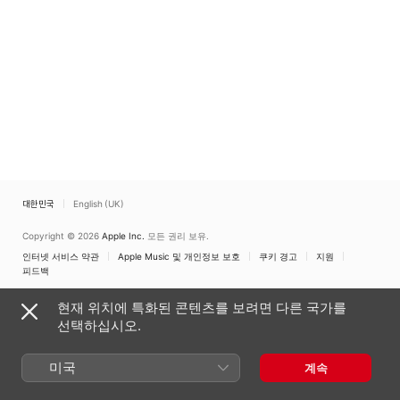
Chistopher Norton
,
K
Burke
대한민국
English (UK)
Copyright © 2026
Apple Inc.
모든 권리 보유.
인터넷 서비스 약관
Apple Music 및 개인정보 보호
쿠키 경고
지원
피드백
현재 위치에 특화된 콘텐츠를 보려면 다른 국가를
선택하십시오.
미국
계속