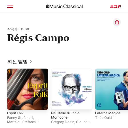
로그인
홈
작곡가 · 1968
Régis Campo
둘러보기
검색
최신 앨범
Esprit Folk
Nell'Italie di Ennio
Laterna Magica
Morricone
Fanny Stefanelli
,
Théo Ould
Matthieu Stefanelli
Grégory Daltin
,
Claude
Salmieri
,
Vincent Beer-