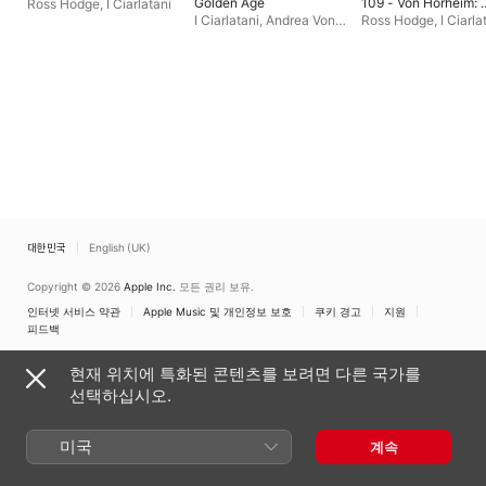
Golden Age
109 - Von Horheim: 
Ross Hodge
,
I Ciarlatani
Enbeiz Ich Doch De
I Ciarlatani
,
Andrea Von
Ross Hodge
,
I Ciarla
Trankes Nie -
Ramm
,
Augsburg Early
Vaqueiras: Kalenda
Music Ensemble
Maya (Codex
Manesse)
대한민국
English (UK)
Copyright © 2026
Apple Inc.
모든 권리 보유.
인터넷 서비스 약관
Apple Music 및 개인정보 보호
쿠키 경고
지원
피드백
현재 위치에 특화된 콘텐츠를 보려면 다른 국가를
선택하십시오.
미국
계속