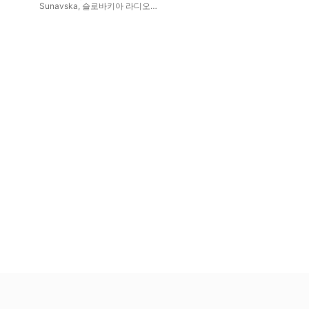
Sunavska
,
슬로바키아 라디오
심포니 오케스트라
,
Juraj
Cizmarovic
,
Eleonora Skutova
,
Marian Lejava
,
Eugen Prochac