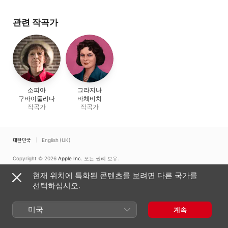
관련 작곡가
소피아
그라지나
구바이둘리나
바체비치
작곡가
작곡가
대한민국
English (UK)
Copyright © 2026
Apple Inc.
모든 권리 보유.
인터넷 서비스 약관
Apple Music 및 개인정보 보호
쿠키 경고
지원
현재 위치에 특화된 콘텐츠를 보려면 다른 국가를
피드백
선택하십시오.
미국
계속