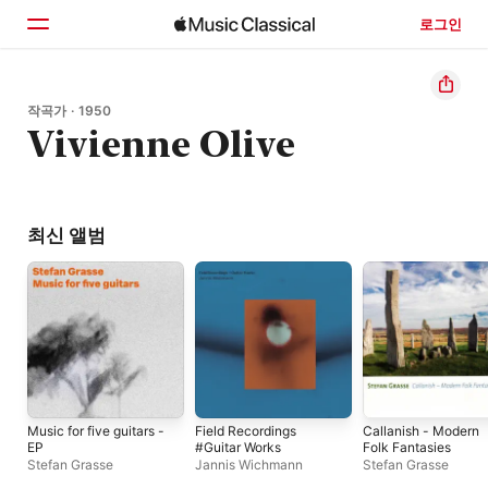
로그인
홈
작곡가 · 1950
Vivienne Olive
둘러보기
검색
최신 앨범
Music for five guitars -
Field Recordings
Callanish - Modern
EP
#Guitar Works
Folk Fantasies
Stefan Grasse
Jannis Wichmann
Stefan Grasse