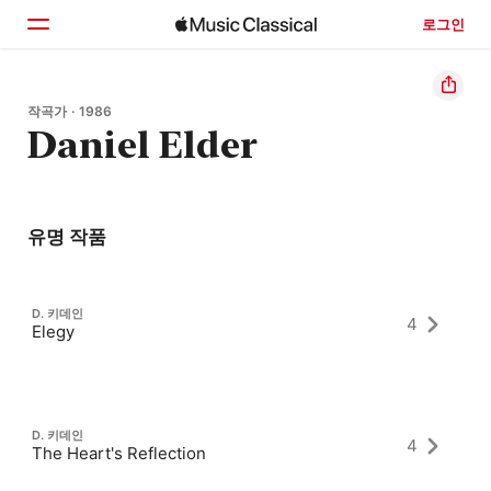
로그인
홈
작곡가 · 1986
Daniel Elder
둘러보기
검색
유명 작품
D. 키데인
4
Elegy
D. 키데인
4
The Heart's Reflection