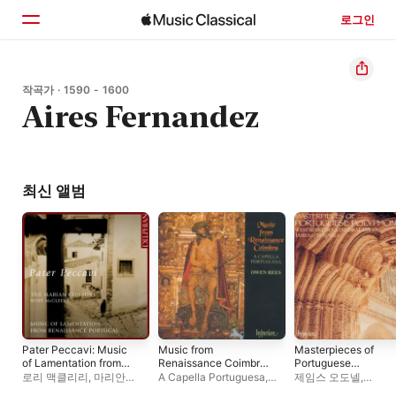
로그인
홈
작곡가 · 1590 - 1600
Aires Fernandez
둘러보기
검색
최신 앨범
Pater Peccavi: Music
Music from
Masterpieces of
of Lamentation from
Renaissance Coimbra
Portuguese
Renaissance
(Portuguese
Polyphony, Vol. 2
로리 맥클리리
,
마리안
A Capella Portuguesa
,
제임스 오도넬
,
Portugal
Renaissance Music,
콘소트
오웬 리스
Westminster Cathedr