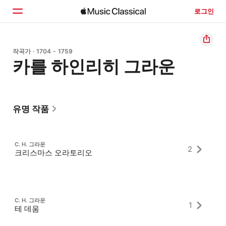
로그인
홈
작곡가 · 1704 - 1759
카를 하인리히 그라운
둘러보기
검색
유명 작품
C. H. 그라운
2
크리스마스 오라토리오
C. H. 그라운
1
테 데움