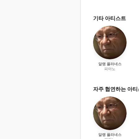
기타 아티스트
알랭 플라네스
피아노
자주 협연하는 아
알랭 플라네스