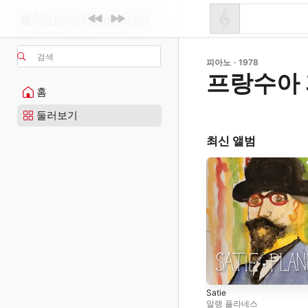
검색
피아노 · 1978
프랑수아
홈
둘러보기
최신 앨범
Satie
알랭 플라네스