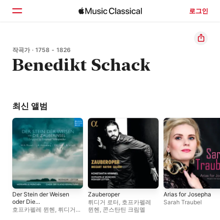
로그인
홈
작곡가 · 1758 - 1826
Benedikt Schack
둘러보기
검색
최신 앨범
Der Stein der Weisen
Zauberoper
Arias for Josepha
oder Die
뤼디거 로터
,
호프카펠레
Sarah Traubel
Zauberinsel
호프카펠레 뮌헨
,
뤼디거
뮌헨
,
콘스탄틴 크림멜
로터