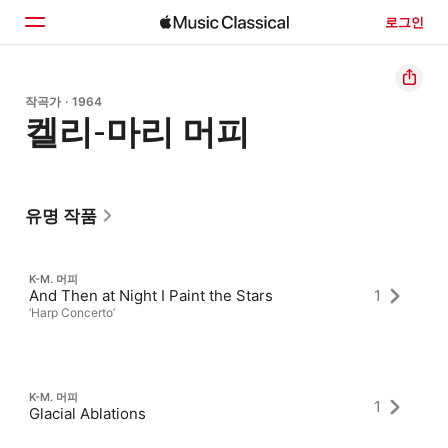
로그인
홈
작곡가 · 1964
켈리-마리 머피
둘러보기
검색
유명 작품
K-M. 머피
And Then at Night I Paint the Stars
1
‘Harp Concerto’
K-M. 머피
1
Glacial Ablations