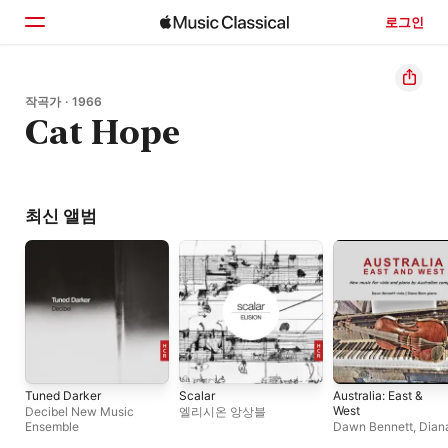
로그인
홈
작곡가 · 1966
Cat Hope
둘러보기
검색
최신 앨범
Tuned Darker
Scalar
Australia: East &
West
Decibel New Music
엘리시온 앙상블
Ensemble
Dawn Bennett
,
Dian
Blom