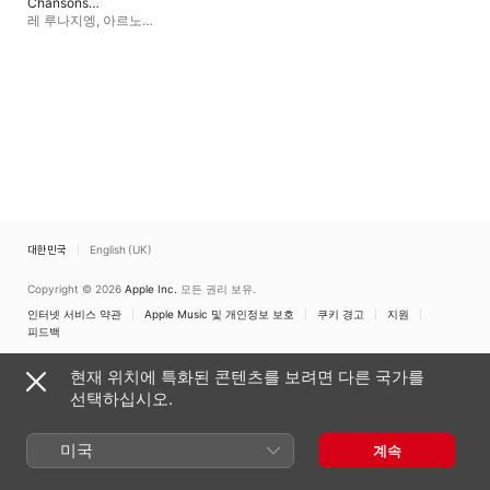
Chansons
balzaciennes
레 루나지엥
,
아르노
마르조라티
대한민국
English (UK)
Copyright © 2026
Apple Inc.
모든 권리 보유.
인터넷 서비스 약관
Apple Music 및 개인정보 보호
쿠키 경고
지원
피드백
현재 위치에 특화된 콘텐츠를 보려면 다른 국가를
선택하십시오.
미국
계속