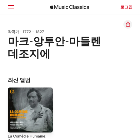
로그인
홈
작곡가 · 1772 - 1827
마크-앙투안-마들렌
둘러보기
데조지에
검색
최신 앨범
La Comédie Humaine: