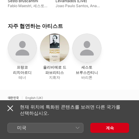
Sesto Bruscantini
Levantados (Live)
Fabio Maestri
,
세스토
Joao Paulo Santos
,
Ana
브루스칸티니
Ester Neves
,
Nicolau
Domingues
,
Orquestra
Sinfónica Portuguesa
자주 협연하는 아티스트
프랑코
올리비에로 드
세스토
리치아르디
파브리티스
브루스칸티니
테너
지휘자
바리톤
대한민국
English (UK)
현재 위치에 특화된 콘텐츠를 보려면 다른 국가를
Copyright © 2026
Apple Inc.
모든 권리 보유.
선택하십시오.
인터넷 서비스 약관
Apple Music 및 개인정보 보호
쿠키 경고
지원
피드백
미국
계속