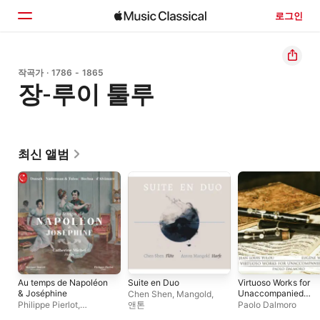
로그인
홈
작곡가 · 1786 - 1865
장-루이 툴루
둘러보기
검색
최신 앨범
Au temps de Napoléon
Suite en Duo
Virtuoso Works for
& Joséphine
Unaccompanied
Chen Shen
,
Mangold
,
Flute
Philippe Pierlot
,
앤톤
Paolo Dalmoro
Catherine Michel
,