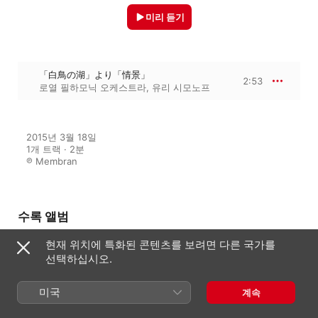
미리 듣기
「白鳥の湖」より「情景」
2:53
로열 필하모닉 오케스트라
,
유리 시모노프
2015년 3월 18일

1개 트랙 · 2분

℗ Membran
수록 앨범
현재 위치에 특화된 콘텐츠를 보려면 다른 국가를
선택하십시오.
放課後のクラシック - Memories
of School Days -
미국
계속
로열 필하모닉 오케스트라