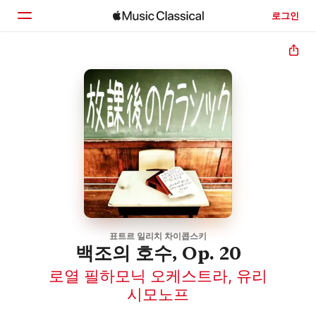
로그인
홈
둘러보기
검색
표트르 일리치 차이콥스키
백조의 호수, Op. 20
로열 필하모닉 오케스트라
,
유리
시모노프