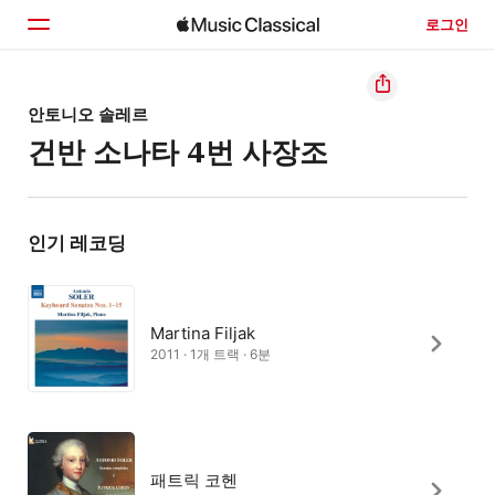
로그인
홈
안토니오 솔레르
건반 소나타 4번 사장조
둘러보기
검색
인기 레코딩
Martina Filjak
2011 · 1개 트랙 · 6분
패트릭 코헨