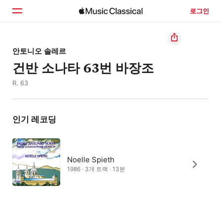
로그인
홈
안토니오 솔레르
건반 소나타 63번 바장조
둘러보기
R. 63
검색
인기 레코딩
Noelle Spieth
1986 · 3개 트랙 · 13분