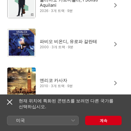
Aquilani
2026 · 3개 트랙 · 9분
파비오 비온디, 유로파 갈란테
2000 · 3개 트랙 · 9분
엔리코 카사자
2010 · 3개 트랙 · 9분
현재 위치에 특화된 콘텐츠를 보려면 다른 국가를
선택하십시오.
Anastasiya Petryshak, 산타
체칠리아 아카데미 오케스트라,
미국
계속
루이지 피오바노
2018 · 3개 트랙 · 10분