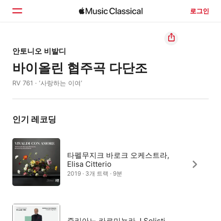
로그인
홈
안토니오 비발디
바이올린 협주곡 다단조
둘러보기
RV 761 · ‘사랑하는 이여’
검색
인기 레코딩
타펠무지크 바로크 오케스트라,
Elisa Citterio
2019 · 3개 트랙 · 9분
줄리아노 카르미뇰라, I Solisti