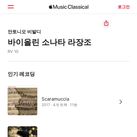
로그인
홈
안토니오 비발디
바이올린 소나타 라장조
둘러보기
RV 10
검색
인기 레코딩
Scaramuccia
2017 · 4개 트랙 · 11분