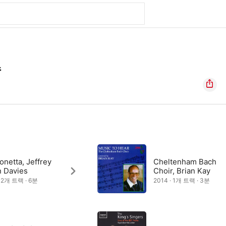
송
netta, Jeffrey
Cheltenham Bach
 Davies
Choir, Brian Kay
· 2개 트랙 · 6분
2014 · 1개 트랙 · 3분