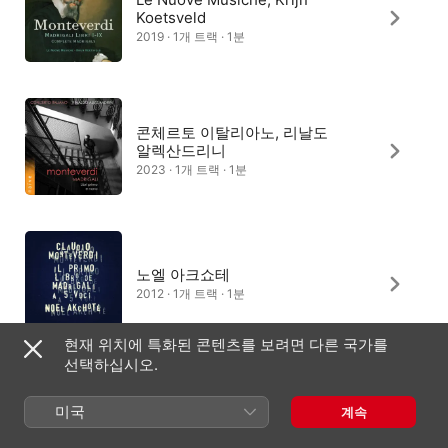
Koetsveld
2019 · 1개 트랙 · 1분
콘체르토 이탈리아노, 리날도
알렉산드리니
2023 · 1개 트랙 · 1분
노엘 아크쇼테
2012 · 1개 트랙 · 1분
현재 위치에 특화된 콘텐츠를 보려면 다른 국가를
선택하십시오.
Krijn Koetsveld, Le Nuove
미국
계속
Musiche
2017 · 1개 트랙 · 1분