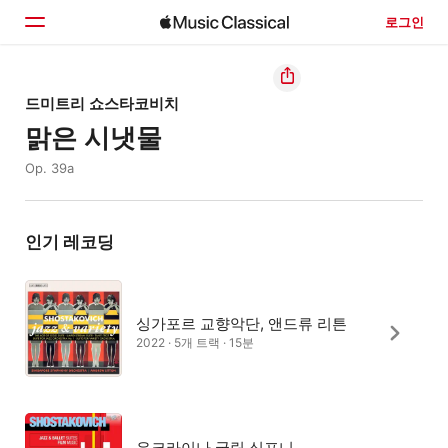
로그인
홈
드미트리 쇼스타코비치
맑은 시냇물
둘러보기
Op. 39a
검색
인기 레코딩
싱가포르 교향악단, 앤드류 리튼
2022 · 5개 트랙 · 15분
우크라이나 국립 심포니