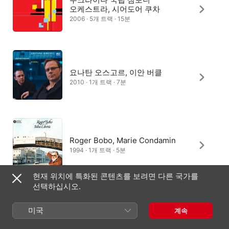
오케스트라, 시어도어 쿠차
2006 · 5개 트랙 · 15분
요나탄 오스고르, 이안 버클
2010 · 1개 트랙 · 7분
Roger Bobo, Marie Condamin
1994 · 1개 트랙 · 5분
현재 위치에 특화된 콘텐츠를 보려면 다른 국가를
선택하십시오.
줄리안 로이드 웨버, 런던 심포니
미국
계속
오케스트라, 막심 쇼스타코비치
1992 · 1개 트랙 · 7분