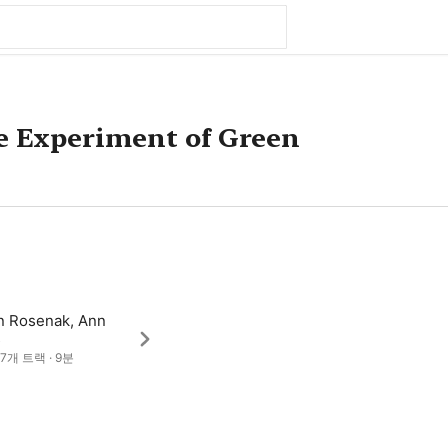
e Experiment of Green
n Rosenak, Ann
s
· 7개 트랙 · 9분