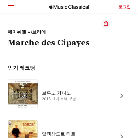
로그인
홈
에마뉘엘 샤브리에
Marche des Cipayes
둘러보기
검색
인기 레코딩
브루노 카니노
2013 · 1개 트랙 · 6분
알렉상드르 타로