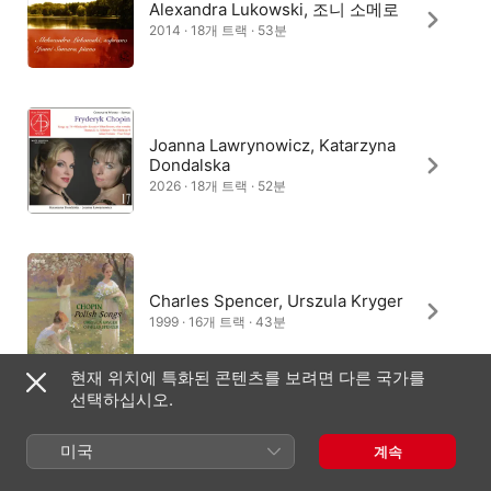
Alexandra Lukowski, 조니 소메로
2014 · 18개 트랙 · 53분
Joanna Lawrynowicz, Katarzyna
Dondalska
2026 · 18개 트랙 · 52분
Charles Spencer, Urszula Kryger
1999 · 16개 트랙 · 43분
현재 위치에 특화된 콘텐츠를 보려면 다른 국가를
선택하십시오.
니키타 마갈로프, 레일라 겐제르
미국
계속
1998 · 17개 트랙 · 49분