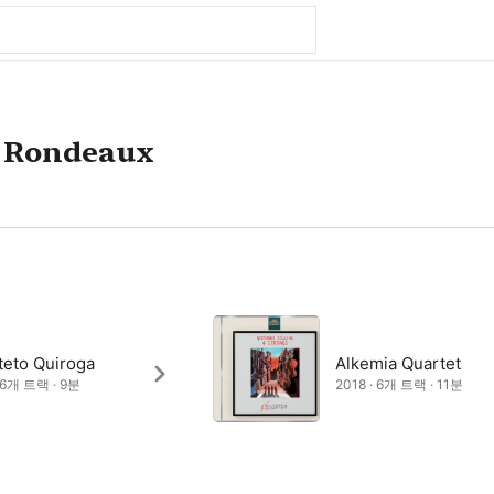
t Rondeaux
teto Quiroga
Alkemia Quartet
· 6개 트랙 · 9분
2018 · 6개 트랙 · 11분