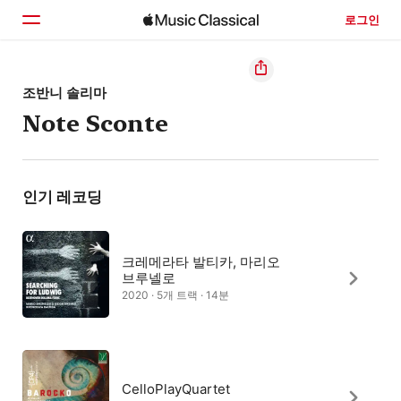
로그인
홈
조반니 솔리마
Note Sconte
둘러보기
검색
인기 레코딩
크레메라타 발티카, 마리오
브루넬로
2020 · 5개 트랙 · 14분
CelloPlayQuartet