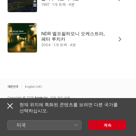
1997 · 1개 트랙 · 4분
NDR 엘프필하모니 오케스트라,
페터 루치카
2004 · 1개 트랙 · 4분
대한민국
English (UK)
Copyright © 2026
Apple Inc.
모든 권리 보유.
현재 위치에 특화된 콘텐츠를 보려면 다른 국가를
인터넷 서비스 약관
Apple Music 및 개인정보 보호
쿠키 경고
지원
피드백
선택하십시오.
미국
계속