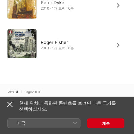
Peter Dyke
2010 · 1개 트랙 · 6분
Roger Fisher
2001 · 1개 트랙 · 6분
대한민국
English (UK)
현재 위치에 특화된 콘텐츠를 보려면 다른 국가를
Copyright © 2026
Apple Inc.
모든 권리 보유.
선택하십시오.
인터넷 서비스 약관
Apple Music 및 개인정보 보호
쿠키 경고
지원
피드백
미국
계속