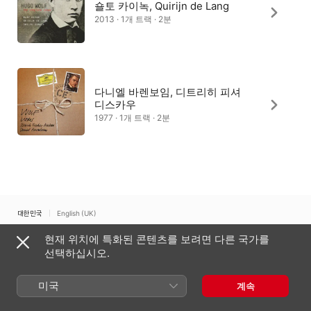
숄토 카이녹, Quirijn de Lang
2013 · 1개 트랙 · 2분
다니엘 바렌보임, 디트리히 피셔
디스카우
1977 · 1개 트랙 · 2분
대한민국
English (UK)
현재 위치에 특화된 콘텐츠를 보려면 다른 국가를
Copyright © 2026
Apple Inc.
모든 권리 보유.
선택하십시오.
인터넷 서비스 약관
Apple Music 및 개인정보 보호
쿠키 경고
지원
피드백
미국
계속