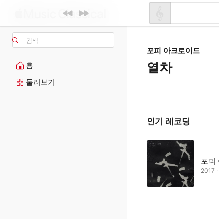
검색
포피 아크로이드
열차
홈
둘러보기
인기 레코딩
포피
2017 