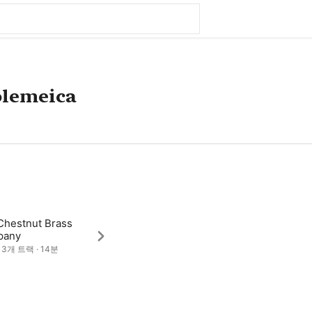
olemeica
Chestnut Brass
pany
· 3개 트랙 · 14분