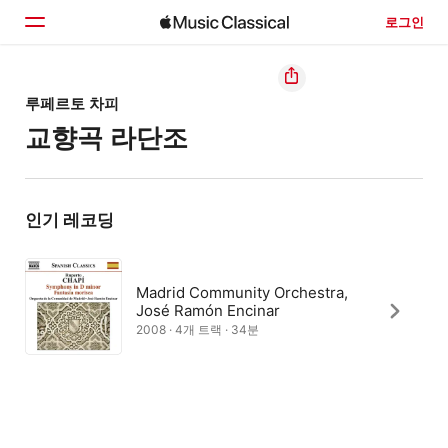
로그인
홈
루페르토 차피
교향곡 라단조
둘러보기
검색
인기 레코딩
Madrid Community Orchestra,
José Ramón Encinar
2008 · 4개 트랙 · 34분