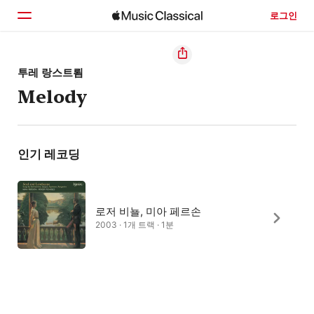
로그인
홈
투레 랑스트룀
Melody
둘러보기
검색
인기 레코딩
로저 비뇰, 미아 페르손
2003 · 1개 트랙 · 1분