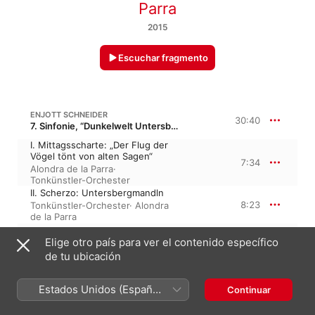
Parra
2015
Escuchar fragmento
ENJOTT SCHNEIDER
30:40
7. Sinfonie, “Dunkelwelt Untersberg”
I. Mittagsscharte: „Der Flug der
Vögel tönt von alten Sagen“
7:34
Alondra de la Parra
·
Tonkünstler-Orchester
II. Scherzo: Untersbergmandln
8:23
Tonkünstler-Orchester
·
Alondra
de la Parra
III. Im Dunkel der Spiegelwelt
Elige otro país para ver el contenido específico
7:34
Tonkünstler-Orchester
·
Alondra
de la Parra
de tu ubicación
IV. Magna Mater: Domina
Perchta
7:07
Estados Unidos (Español
Continuar
Tonkünstler-Orchester
·
Alondra
México)
de la Parra