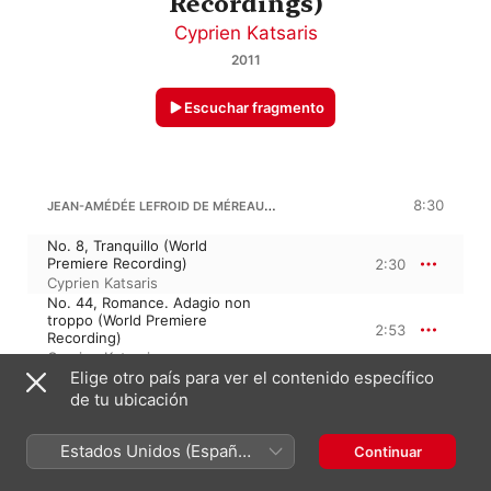
Recordings)
Cyprien Katsaris
2011
Escuchar fragmento
JEAN-AMÉDÉE LEFROID DE MÉREAUX: ETUDES, OP. 63
8:30
No. 8, Tranquillo (World
Premiere Recording)
2:30
Cyprien Katsaris
No. 44, Romance. Adagio non
troppo (World Premiere
2:53
Recording)
Cyprien Katsaris
Elige otro país para ver el contenido específico
No. 2, Allegro spiritoso (World
Premiere Recording)
3:06
de tu ubicación
Cyprien Katsaris
Estados Unidos (Español
Continuar
AMÉDÉE MÉREAUX: ETUDES, OP. 63
México)