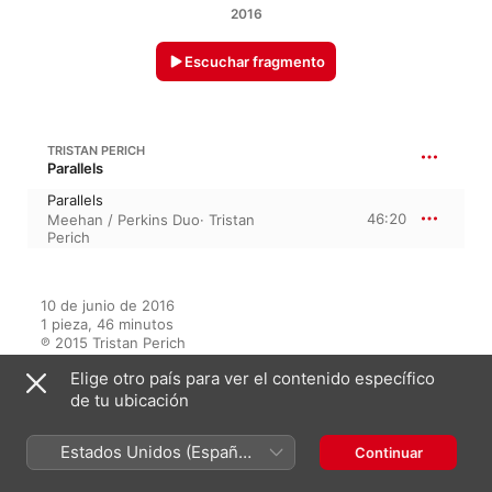
2016
Escuchar fragmento
TRISTAN PERICH
Parallels
Parallels
46:20
Meehan / Perkins Duo
·
Tristan
Perich
10 de junio de 2016

1 pieza, 46 minutos

℗ 2015 Tristan Perich
Elige otro país para ver el contenido específico
de tu ubicación
En este álbum
Estados Unidos (Español
Continuar
México)