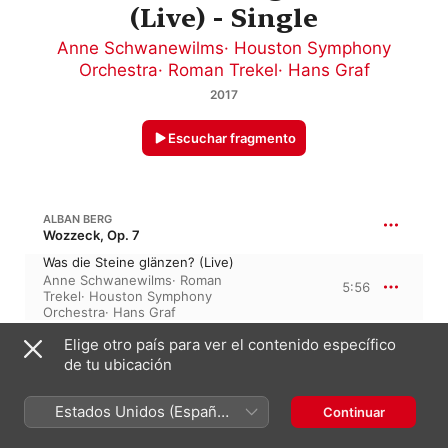
(Live) - Single
Anne Schwanewilms
·
Houston Symphony
Orchestra
·
Roman Trekel
·
Hans Graf
2017
Escuchar fragmento
ALBAN BERG
Wozzeck, Op. 7
Was die Steine glänzen? (Live)
Anne Schwanewilms
·
Roman
5:56
Trekel
·
Houston Symphony
Orchestra
·
Hans Graf
Elige otro país para ver el contenido específico
de tu ubicación
13 de enero de 2017

1 pieza, 5 minutos

℗ 2017 Naxos Special Projects
Estados Unidos (Español
Continuar
México)
SELLO DISCOGRÁFICO