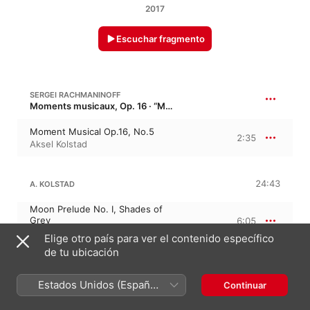
2017
Escuchar fragmento
SERGEI RACHMANINOFF
Moments musicaux, Op. 16 · “Momentos musicales”
Moment Musical Op.16, No.5
2:35
Aksel Kolstad
24:43
A. KOLSTAD
Moon Prelude No. I, Shades of
Grey
6:05
Aksel Kolstad
Elige otro país para ver el contenido específico
Moon Prelude No. II, Yellow
de tu ubicación
Moon
3:07
Aksel Kolstad
Estados Unidos (Español
Moon Prelude No. III, Purple
Continuar
Moon
1:04
México)
Aksel Kolstad