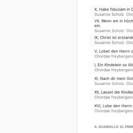
X, Habe fiduciam in
Susanne Scholz
·
Cho
VII, Wenn wir in hö
ein.
Susanne Scholz
·
Cho
IX, Christ ist erstan
Susanne Scholz
·
Cho
V, Lobet den Herrn d
Chordae freybergen
I, Ein Kindelein so l
Chordae freybergen
XI, Nach dir mein Go
Susanne Scholz
·
Cho
XII, Lasset die Kind
Chordae freybergen
XVI, Lobe den Herrn 
Chordae freybergen
A. SCANDELLO: EL PRI