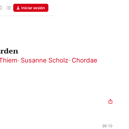
Iniciar sesión
Erden
 Thiem
·
Susanne Scholz
·
Chordae
36:10