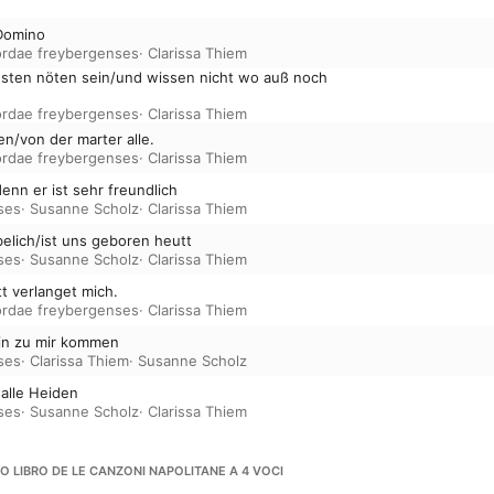
 Domino
rdae freybergenses
·
Clarissa Thiem
chsten nöten sein/und wissen nicht wo auß noch
rdae freybergenses
·
Clarissa Thiem
den/von der marter alle.
rdae freybergenses
·
Clarissa Thiem
enn er ist sehr freundlich
ses
·
Susanne Scholz
·
Clarissa Thiem
öbelich/ist uns geboren heutt
ses
·
Susanne Scholz
·
Clarissa Thiem
tt verlanget mich.
rdae freybergenses
·
Clarissa Thiem
lein zu mir kommen
ses
·
Clarissa Thiem
·
Susanne Scholz
alle Heiden
ses
·
Susanne Scholz
·
Clarissa Thiem
MO LIBRO DE LE CANZONI NAPOLITANE A 4 VOCI