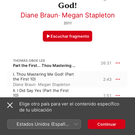
God!
Diane Braun
·
Megan Stapleton
2011
Escuchar fragmento
THOMAS OBOE LEE
26:31
Part the First... Thou Mastering Me God!
I. Thou Mastering Me God! (Part
the First 10)
2:43
Diane Braun
·
Megan Stapleton
II. I Did Say Yes (Part the First
10)
1:51
Diane Braun
·
Megan Stapleton
Elige otro país para ver el contenido específico
III. The Frown of His Face (Part
de tu ubicación
the First 10)
2:49
Diane Braun
·
Megan Stapleton
IV. I Am Soft Sift (Part the First
Estados Unidos (Español
Continuar
10)
3:00
México)
Diane Braun
·
Megan Stapleton