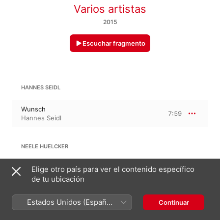
Varios artistas
2015
Escuchar fragmento
HANNES SEIDL
Wunsch
7:59
Hannes Seidl
NEELE HUELCKER
happy accidents
Elige otro país para ver el contenido específico
8:09
Neele Huelcker
de tu ubicación
Estados Unidos (Español
Continuar
G. KAMPE
México)