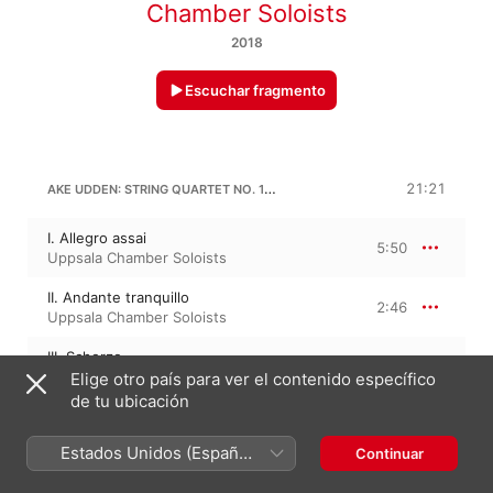
Chamber Soloists
2018
Escuchar fragmento
AKE UDDEN: STRING QUARTET NO. 1 IN B MINOR
21:21
I. Allegro assai
5:50
Uppsala Chamber Soloists
II. Andante tranquillo
2:46
Uppsala Chamber Soloists
III. Scherzo
4:38
Uppsala Chamber Soloists
Elige otro país para ver el contenido específico
de tu ubicación
IV. Partita
8:05
Uppsala Chamber Soloists
Estados Unidos (Español
Continuar
México)