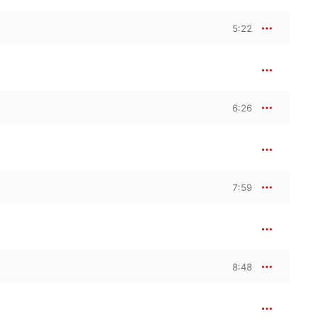
5:22
6:26
7:59
8:48