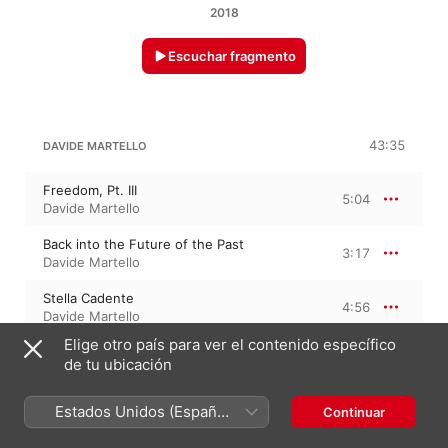
2018
Escuchar fragmento
43:35
DAVIDE MARTELLO
Freedom, Pt. III
5:04
Davide Martello
Back into the Future of the Past
3:17
Davide Martello
Stella Cadente
4:56
Davide Martello
Elige otro país para ver el contenido específico
First Scoolday
3:22
de tu ubicación
Davide Martello
Flowers
Estados Unidos (Español
Continuar
1:53
Davide Martello
México)