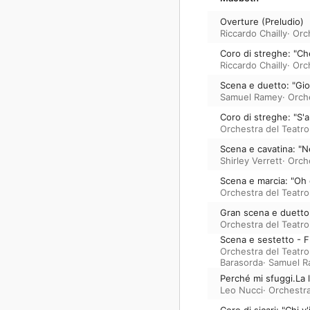
Overture (Preludio)
Riccardo Chailly
·
Orc
Coro di streghe: "Ch
Riccardo Chailly
·
Orc
Scena e duetto: "Gio
Samuel Ramey
·
Orch
Coro di streghe: "S'a
Orchestra del Teatr
Scena e cavatina: "Nel
Shirley Verrett
·
Orch
Scena e marcia: "Oh
Orchestra del Teatr
Gran scena e duetto:
Orchestra del Teatr
Scena e sestetto - Fi
Orchestra del Teatr
Barasorda
·
Samuel R
Perché mi sfuggi.La 
Leo Nucci
·
Orchestra
Coro di sicari: "Chi v