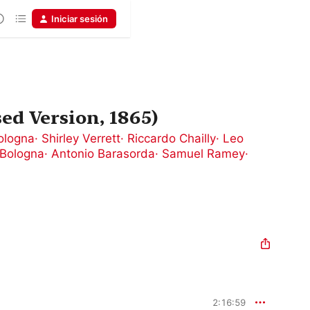
Iniciar sesión
ed Version, 1865)
ologna
·
Shirley Verrett
·
Riccardo Chailly
·
Leo
 Bologna
·
Antonio Barasorda
·
Samuel Ramey
·
2:16:59