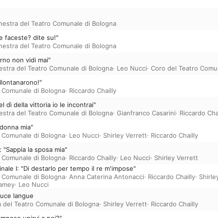
hestra del Teatro Comunale di Bologna
e faceste? dite su!"
hestra del Teatro Comunale di Bologna
rno non vidi mai"
estra del Teatro Comunale di Bologna
·
Leo Nucci
·
Coro del Teatro Comu
llontanarono!"
o Comunale di Bologna
·
Riccardo Chailly
 dì della vittoria io le incontrai"
estra del Teatro Comunale di Bologna
·
Gianfranco Casarini
·
Riccardo Chai
 donna mia"
o Comunale di Bologna
·
Leo Nucci
·
Shirley Verrett
·
Riccardo Chailly
 "Sappia la sposa mia"
o Comunale di Bologna
·
Riccardo Chailly
·
Leo Nucci
·
Shirley Verrett
nale I: "Di destarlo per tempo il re m'impose"
o Comunale di Bologna
·
Anna Caterina Antonacci
·
Riccardo Chailly
·
Shirle
amey
·
Leo Nucci
luce langue
 del Teatro Comunale di Bologna
·
Shirley Verrett
·
Riccardo Chailly
'impose unirvi a noi?"