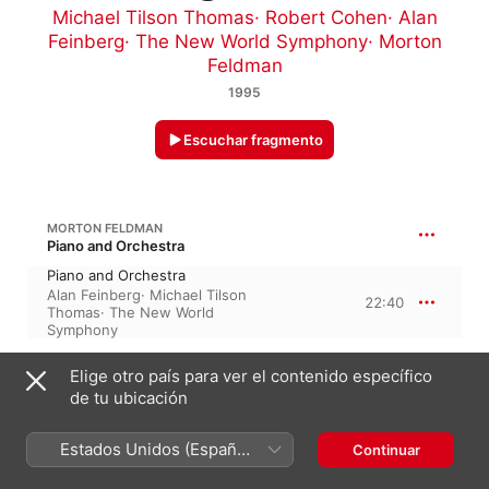
Michael Tilson Thomas
·
Robert Cohen
·
Alan
Feinberg
·
The New World Symphony
·
Morton
Feldman
1995
Escuchar fragmento
MORTON FELDMAN
Piano and Orchestra
Piano and Orchestra
Alan Feinberg
·
Michael Tilson
22:40
Thomas
·
The New World
Symphony
MORTON FELDMAN
Elige otro país para ver el contenido específico
Cello and Orchestra
de tu ubicación
Cello and Orchestra
Robert Cohen
·
Michael Tilson
20:55
Estados Unidos (Español
Continuar
Thomas
·
The New World
México)
Symphony