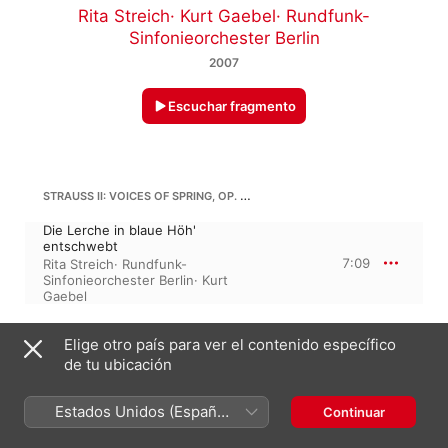
Rita Streich
·
Kurt Gaebel
·
Rundfunk-
Sinfonieorchester Berlin
2007
Escuchar fragmento
STRAUSS II: VOICES OF SPRING, OP. 410 (FRÜHLINGSSTIMMEN)
Die Lerche in blaue Höh'
entschwebt
7:09
Rita Streich
·
Rundfunk-
Sinfonieorchester Berlin
·
Kurt
Gaebel
CAMILLE SAINT-SAËNS
Elige otro país para ver el contenido específico
Parysatis, R. 312
de tu ubicación
Le rossignol et la rose (Arr. Kurt
Gaebel)
Estados Unidos (Español
4:16
Continuar
Rita Streich
·
Rundfunk-
Sinfonieorchester Berlin
·
Kurt
México)
Gaebel