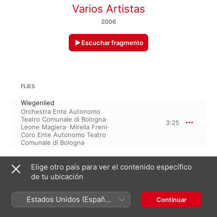
Varios Artistas
2006
Escuchar fragmento
FLIES
Wiegenlied
Orchestra Ente Autonomo
Teatro Comunale di Bologna
·
3:25
Leone Magiera
·
Mirella Freni
·
Coro Ente Autonomo Teatro
Comunale di Bologna
WOLFGANG AMADEUS MOZART
Elige otro país para ver el contenido específico
Exsultate, jubilate en fa mayor, K. 165, K. 158a, KV 165, KV 158a
de tu ubicación
4. Alleluia
Joan Sutherland
·
Richard
2:31
Estados Unidos (Español
Bonynge
·
National Philharmonic
Continuar
Orchestra
México)